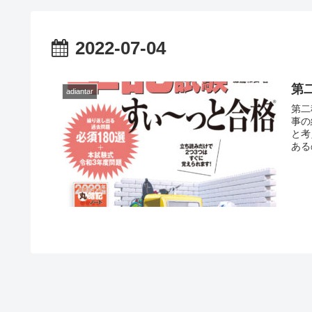
Ｒ
2022-07-04
第
adiantar
第二
事の
と考
ある
たこ